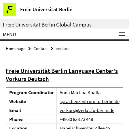
Springe
Service
Freie Universität Berlin
direkt
Navigation
zu
Freie Universität Berlin Global Campus
Inhalt
MENU
Homepage
Contact
vorkurs
Freie Universität Berlin Language Center's
Vorkurs Deutsch
Program Coordinator
Anna Martina Knafla
Website
sprachenzentrum.fu-berlin.de
Email
vorkurs@zedat.fu-berlin.de
Phone
+49 30 838 73 448
Location
Habelschwerdter Allee 45